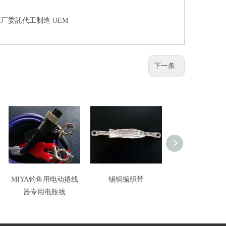
原厂委託代工制造 OEM
下一条:
MIYA钓鱼用电动捲线
锡铜编织带
BANAX钓鱼用
器专用电瓶线
线器专用电瓶