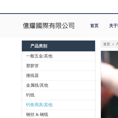
首页
关于
首页
»
产品类别
一般五金/其他
塑胶管
捲线器
金属线/其他
钓线
钓鱼用具/其他
钢丝 & 钢线