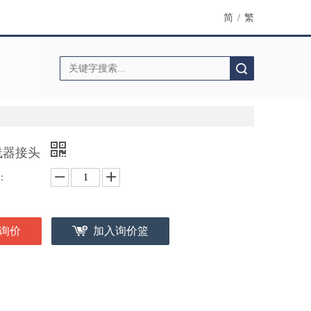
简
/
繁
搜索
线器接头
：
询价
加入询价篮