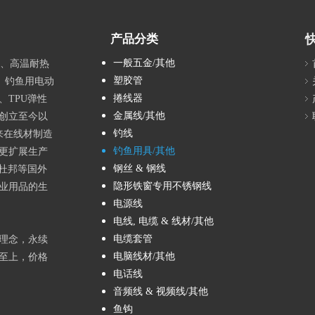
产品分类
一般五金/其他
品、高温耐热
塑胶管
、钓鱼用电动
捲线器
TPU弹性
金属线/其他
创立至今以
钓线
来在线材制造
钓鱼用具/其他
更扩展生产
钢丝 & 钢线
进杜邦等国外
隐形铁窗专用不锈钢线
渔业用品的生
电源线
电线, 电缆 & 线材/其他
电缆套管
理念，永续
电脑线材/其他
至上，价格
电话线
音频线 & 视频线/其他
鱼钩