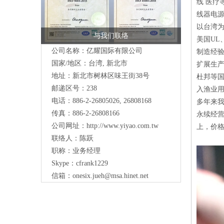
线 医疗
线器电源
以台湾
与我们联络
美国UL
公司名称：亿耀国际有限公司
制造经
国家/地区：台湾, 新北市
扩展生产
地址：新北市树林区味王街38号
杜邦等国
邮递区号：238
入渔业
电话：886-2-26805026, 26808168
多年来
传真：886-2-26808166
永续经
公司网址：
http://www.yiyao.com.tw
上，价
联络人：陈跃
职称：业务经理
Skype：cfrank1229
信箱：
onesix.jueh@msa.hinet.net