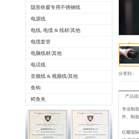
隐形铁窗专用不锈钢线
电源线
电线, 电缆 & 线材/其他
电缆套管
电脑线材/其他
电话线
分享到：
音频线 & 视频线/其他
鱼钩
产品描
鳄鱼夹
专业制
件、制
亿耀国际