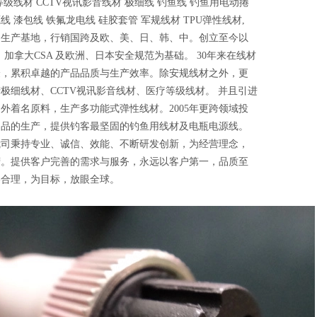
等级线材 CCTV视讯影音线材 极细线 钓鱼线 钓鱼用电动捲
线 漆包线 铁氟龙电线 硅胶套管 军规线材 TPU弹性线材,
为生产基地，行销国跨及欧、美、日、韩、中。创立至今以
、加拿大CSA 及欧洲、日本安全规范为基础。 30年来在线材
验，累积卓越的产品品质与生产效率。除安规线材之外，更
极细线材、CCTV视讯影音线材、医疗等级线材。 并且引进
外着名原料，生产多功能式弹性线材。2005年更跨领域投
用品的生产，提供钓客最坚固的钓鱼用线材及电瓶电源线。
我司秉持专业、诚信、效能、不断研发创新，为经营理念，
营。提供客户完善的需求与服务，永远以客户第一，品质至
格合理，为目标，放眼全球。