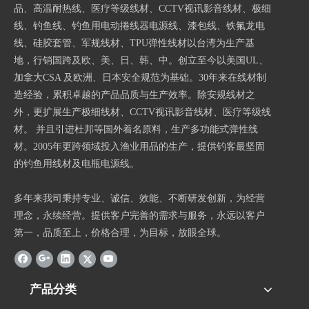
品、高温耐热线、医疗等级线材、CCTV视讯影音线材、极细
线、钓鱼线、钓鱼用电动捲线器电源线、漆包线、铁氟龙电
线、硅胶套管、军规线材、TPU弹性线材以台湾为生产基
地，行销国跨及欧、美、日、韩、中。创立至今以美国UL、
加拿大CSA 及欧洲、日本安全规范为基础。30年来在线材制
造经验，累积卓越的产品品质与生产效率。除安规线材之
外，更扩展生产极细线材、CCTV视讯影音线材、医疗等级线
材。 并且引进杜邦等国外着名原料，生产多功能式弹性线
材。2005年更跨领域投入渔业用品的生产，提供钓客最坚固
的钓鱼用线材及电瓶电源线。
多年来我司秉持专业、诚信、效能、不断研发创新，为经营
理念，永续经营。提供客户完善的需求与服务，永远以客户
第一，品质至上，价格合理，为目标，放眼全球。
产品分类