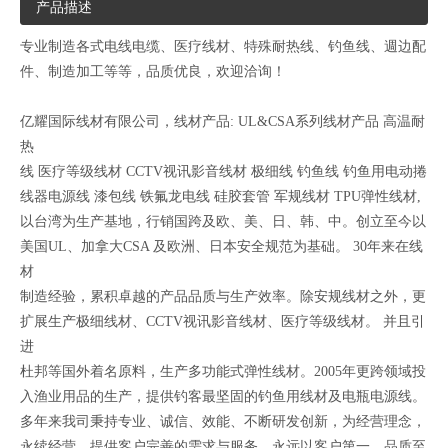
产品描述
专业制造各式电线电缆、医疗线材、特殊耐热线、钓鱼线、週边配
件、制造加工等等，品质优良，欢迎洽询！
亿耀国际线材有限公司，线材产品: UL&CSA系列线材产品 高温耐
热
线 医疗等级线材 CCTV视讯影音线材 极细线 钓鱼线 钓鱼用电动捲
线器电源线 漆包线 铁氟龙电线 硅胶套管 军规线材 TPU弹性线材,
以台湾为生产基地，行销国跨及欧、美、日、韩、中。创立至今以
美国UL、加拿大CSA 及欧洲、日本安全规范为基础。 30年来在线
材
制造经验，累积卓越的产品品质与生产效率。除安规线材之外，更
扩展生产极细线材、CCTV视讯影音线材、医疗等级线材。 并且引
进
杜邦等国外着名原料，生产多功能式弹性线材。2005年更跨领域投
入渔业用品的生产，提供钓客最坚固的钓鱼用线材及电瓶电源线。
多年来我司秉持专业、诚信、效能、不断研发创新，为经营理念，
永续经营。提供客户完善的需求与服务，永远以客户第一，品质至