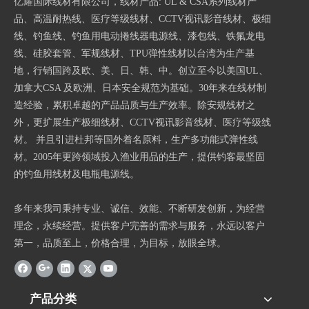
亿耀国际线材有限公司，线材产品: UL & CSA系列线材产
品、高温耐热线、医疗等级线材、CCTV视讯影音线材、极细
线、钓鱼线、钓鱼用电动捲线器电源线、漆包线、铁氟龙电
线、硅胶套管、军规线材、TPU弹性线材以台湾为生产基
地，行销国跨及欧、美、日、韩、中。创立至今以美国UL、
加拿大CSA 及欧洲、日本安全规范为基础。30年来在线材制
造经验，累积卓越的产品品质与生产效率。除安规线材之
外，更扩展生产极细线材、CCTV视讯影音线材、医疗等级线
材。 并且引进杜邦等国外着名原料，生产多功能式弹性线
材。2005年更跨领域投入渔业用品的生产，提供钓客最坚固
的钓鱼用线材及电瓶电源线。
多年来我司秉持专业、诚信、效能、不断研发创新，为经营
理念，永续经营。提供客户完善的需求与服务，永远以客户
第一，品质至上，价格合理，为目标，放眼全球。
产品分类