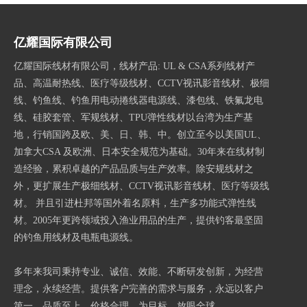
亿耀国际有限公司
亿耀国际线材有限公司，线材产品: UL & CSA系列线材产
品、高温耐热线、医疗等级线材、CCTV视讯影音线材、极细
线、钓鱼线、钓鱼用电动捲线器电源线、漆包线、铁氟龙电
线、硅胶套管、军规线材、TPU弹性线材以台湾为生产基
地，行销国跨及欧、美、日、韩、中。创立至今以美国UL、
加拿大CSA 及欧洲、日本安全规范为基础。30年来在线材制
造经验，累积卓越的产品品质与生产效率。除安规线材之
外，更扩展生产极细线材、CCTV视讯影音线材、医疗等级线
材。 并且引进杜邦等国外着名原料，生产多功能式弹性线
材。2005年更跨领域投入渔业用品的生产，提供钓客最坚固
的钓鱼用线材及电瓶电源线。
多年来我司秉持专业、诚信、效能、不断研发创新，为经营
理念，永续经营。提供客户完善的需求与服务，永远以客户
第一，品质至上，价格合理，为目标，放眼全球。