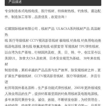
产品描述
专业制造各式电线电缆、医疗线材、特殊耐热线、钓鱼线、週边配
件、制造加工等等，品质优良，欢迎洽询！
亿耀国际线材有限公司，线材产品: UL&CSA系列线材产品 高温耐
热
线 医疗等级线材 CCTV视讯影音线材 极细线 钓鱼线 钓鱼用电动捲
线器电源线 漆包线 铁氟龙电线 硅胶套管 军规线材 TPU弹性线材,
以台湾为生产基地，行销国跨及欧、美、日、韩、中。创立至今以
美国UL、加拿大CSA 及欧洲、日本安全规范为基础。 30年来在线
材
制造经验，累积卓越的产品品质与生产效率。除安规线材之外，更
扩展生产极细线材、CCTV视讯影音线材、医疗等级线材。 并且引
进
杜邦等国外着名原料，生产多功能式弹性线材。2005年更跨领域投
入渔业用品的生产，提供钓客最坚固的钓鱼用线材及电瓶电源线。
多年来我司秉持专业、诚信、效能、不断研发创新，为经营理念，
永续经营。提供客户完善的需求与服务，永远以客户第一，品质至