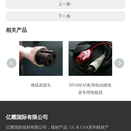
上一条:
下一条:
相关产品
捲线器接头
RYOBE钓鱼用电动捲线
MIY
器专用电瓶线
亿耀国际有限公司
亿耀国际线材有限公司，线材产品: UL & CSA系列线材产