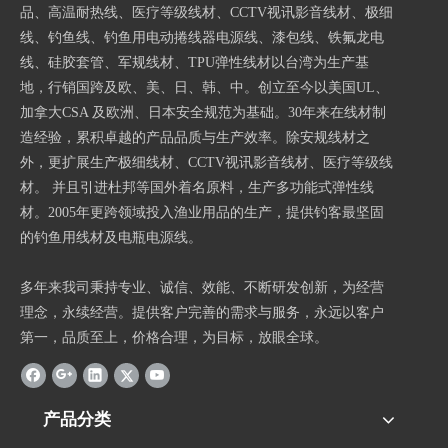
品、高温耐热线、医疗等级线材、CCTV视讯影音线材、极细
线、钓鱼线、钓鱼用电动捲线器电源线、漆包线、铁氟龙电
线、硅胶套管、军规线材、TPU弹性线材以台湾为生产基
地，行销国跨及欧、美、日、韩、中。创立至今以美国UL、
加拿大CSA 及欧洲、日本安全规范为基础。30年来在线材制
造经验，累积卓越的产品品质与生产效率。除安规线材之
外，更扩展生产极细线材、CCTV视讯影音线材、医疗等级线
材。 并且引进杜邦等国外着名原料，生产多功能式弹性线
材。2005年更跨领域投入渔业用品的生产，提供钓客最坚固
的钓鱼用线材及电瓶电源线。
多年来我司秉持专业、诚信、效能、不断研发创新，为经营
理念，永续经营。提供客户完善的需求与服务，永远以客户
第一，品质至上，价格合理，为目标，放眼全球。
产品分类