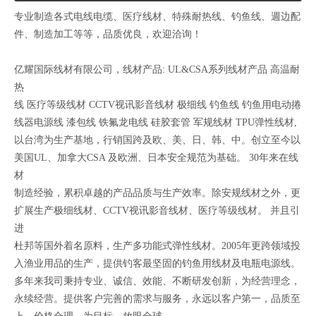
专业制造各式电线电缆、医疗线材、特殊耐热线、钓鱼线、週边配
件、制造加工等等，品质优良，欢迎洽询！
亿耀国际线材有限公司，线材产品: UL&CSA系列线材产品 高温耐
热
线 医疗等级线材 CCTV视讯影音线材 极细线 钓鱼线 钓鱼用电动捲
线器电源线 漆包线 铁氟龙电线 硅胶套管 军规线材 TPU弹性线材,
以台湾为生产基地，行销国跨及欧、美、日、韩、中。创立至今以
美国UL、加拿大CSA 及欧洲、日本安全规范为基础。 30年来在线
材
制造经验，累积卓越的产品品质与生产效率。除安规线材之外，更
扩展生产极细线材、CCTV视讯影音线材、医疗等级线材。 并且引
进
杜邦等国外着名原料，生产多功能式弹性线材。2005年更跨领域投
入渔业用品的生产，提供钓客最坚固的钓鱼用线材及电瓶电源线。
多年来我司秉持专业、诚信、效能、不断研发创新，为经营理念，
永续经营。提供客户完善的需求与服务，永远以客户第一，品质至