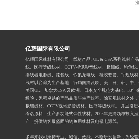
渔
亿耀国际有限公司
亿耀国际线材有限公司，线材产品: UL & CSA系列线材产
线、医疗等级线材、CCTV视讯影音线材、极细线、钓鱼线
捲线器电源线、漆包线、铁氟龙电线、硅胶套管、军规线材、
线材以台湾为生产基地，行销国跨及欧、美、日、韩、中。
美国UL、加拿大CSA 及欧洲、日本安全规范为基础。30年
经验，累积卓越的产品品质与生产效率。除安规线材之外，
极细线材、CCTV视讯影音线材、医疗等级线材。 并且引
着名原料，生产多功能式弹性线材。2005年更跨领域投入
产，提供钓客最坚固的钓鱼用线材及电瓶电源线。
多年来我司秉持专业、诚信、效能、不断研发创新，为经营