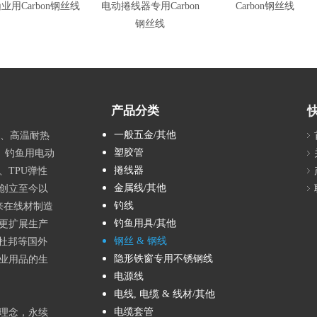
业用Carbon钢丝线
电动捲线器专用Carbon
Carbon钢丝线
钢丝线
产品分类
一般五金/其他
品、高温耐热
塑胶管
、钓鱼用电动
捲线器
TPU弹性
金属线/其他
创立至今以
钓线
来在线材制造
钓鱼用具/其他
更扩展生产
钢丝 & 钢线
进杜邦等国外
隐形铁窗专用不锈钢线
渔业用品的生
top
电源线
电线, 电缆 & 线材/其他
电缆套管
理念，永续