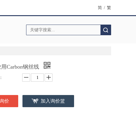
简
/
繁
搜索
用Carbon钢丝线
：
询价
加入询价篮