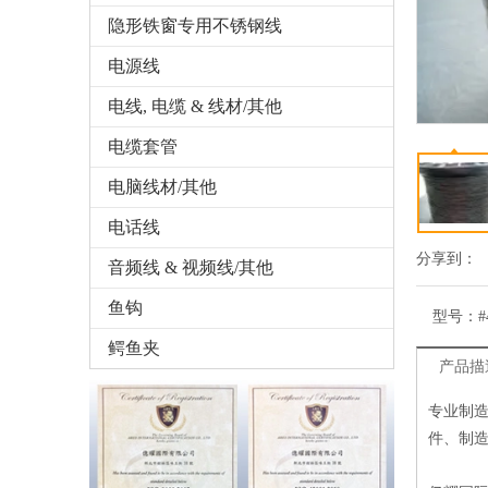
隐形铁窗专用不锈钢线
电源线
电线, 电缆 & 线材/其他
电缆套管
电脑线材/其他
电话线
分享到：
音频线 & 视频线/其他
鱼钩
型号：
#
鳄鱼夹
产品描
专业制
件、制