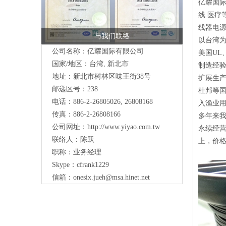
亿耀国际
线 医疗
线器电源
与我们联络
以台湾
公司名称：亿耀国际有限公司
美国UL
国家/地区：台湾, 新北市
制造经
地址：新北市树林区味王街38号
扩展生产
邮递区号：238
杜邦等国
电话：886-2-26805026, 26808168
入渔业
传真：886-2-26808166
多年来
公司网址：
http://www.yiyao.com.tw
永续经
联络人：陈跃
上，价
职称：业务经理
Skype：cfrank1229
信箱：
onesix.jueh@msa.hinet.net