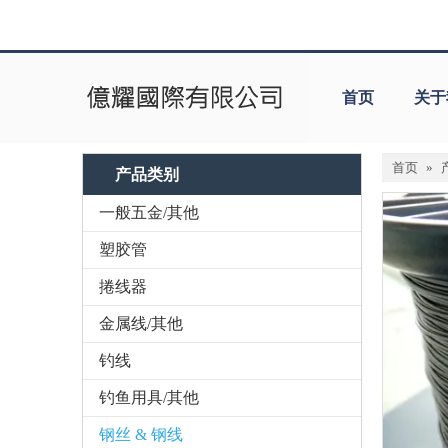
首页
关于
首页
»
产品类别
一般五金/其他
塑胶管
捲线器
金属线/其他
钓线
钓鱼用具/其他
钢丝 & 钢线