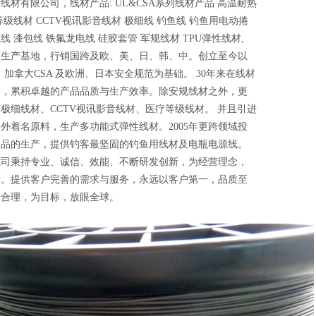
线材有限公司，线材产品: UL&CSA系列线材产品 高温耐热
等级线材 CCTV视讯影音线材 极细线 钓鱼线 钓鱼用电动捲
线 漆包线 铁氟龙电线 硅胶套管 军规线材 TPU弹性线材,
为生产基地，行销国跨及欧、美、日、韩、中。创立至今以
、加拿大CSA 及欧洲、日本安全规范为基础。 30年来在线材
验，累积卓越的产品品质与生产效率。除安规线材之外，更
极细线材、CCTV视讯影音线材、医疗等级线材。 并且引进
外着名原料，生产多功能式弹性线材。2005年更跨领域投
用品的生产，提供钓客最坚固的钓鱼用线材及电瓶电源线。
我司秉持专业、诚信、效能、不断研发创新，为经营理念，
营。提供客户完善的需求与服务，永远以客户第一，品质至
格合理，为目标，放眼全球。